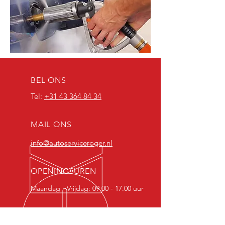
BEL ONS
Tel:
+31 43 364 84 34
MAIL ONS
info@autoserviceroger.nl
OPENINGSUREN
Maandag - Vrijdag:
09.00 - 17.00
uur