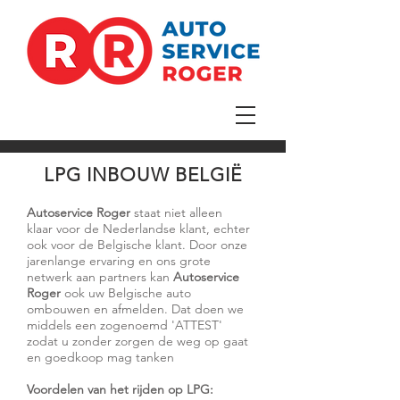
LPG INBOUW BELGIË
Autoservice Roger
staat niet alleen
klaar voor de Nederlandse klant, echter
ook voor de Belgische klant. Door onze
jarenlange ervaring en ons grote
netwerk aan partners kan
Autoservice
Roger
ook uw Belgische auto
ombouwen en afmelden. Dat doen we
middels een zogenoemd 'ATTEST'
zodat u zonder zorgen de weg op gaat
en goedkoop mag tanken
Voordelen van het rijden op LPG: